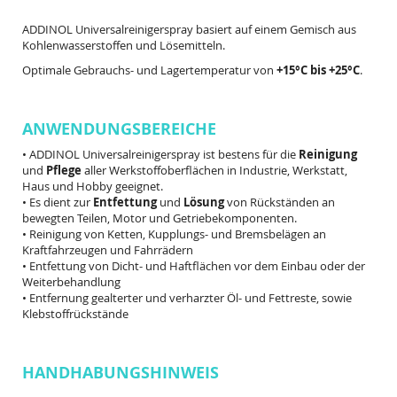
ADDINOL Universalreinigerspray basiert auf einem Gemisch aus
Kohlenwasserstoffen und Lösemitteln.
Optimale Gebrauchs- und Lagertemperatur von
+15°C bis +25°C
.
ANWENDUNGSBEREICHE
• A
DDINOL Universalreinigerspray ist bestens für die
Reinigung
und
Pflege
aller Werkstoffoberflächen in Industrie, Werkstatt,
Haus und Hobby geeignet.
• E
s dient zur
Entfettung
und
Lösung
von Rückständen an
bewegten Teilen, Motor und Getriebekomponenten.
• R
einigung von Ketten, Kupplungs- und Bremsbelägen an
Kraftfahrzeugen und Fahrrädern
• Entfettung von Dicht- und Haftflächen vor dem Einbau oder der
Weiterbehandlung
• E
ntfernung gealterter und verharzter Öl- und Fettreste, sowie
Klebstoffrückstände
HANDHABUNGSHINWEIS