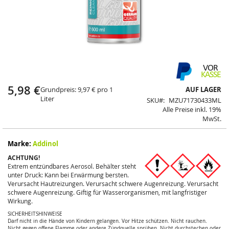
Springe
zum
Anfang
5,98 €
Grundpreis: 9,97 € pro 1
AUF LAGER
der
Liter
SKU
MZU71730433ML
Bildergalerie
Alle Preise inkl. 19%
MwSt.
Marke:
Addinol
ACHTUNG!
Extrem entzündbares Aerosol. Behälter steht
unter Druck: Kann bei Erwärmung bersten
.
Verursacht Hautreizungen. Verursacht schwere Augenreizung. Verursacht
schwere Augenreizung. Giftig für Wasserorganismen, mit langfristiger
Wirkung.
SICHERHEITSHINWEISE
Darf nicht in die Hände von Kindern gelangen. Vor Hitze schützen. Nicht rauchen.
Nicht gegen offene Flamme oder andere Zündquelle sprühen. Nicht durchstechen oder