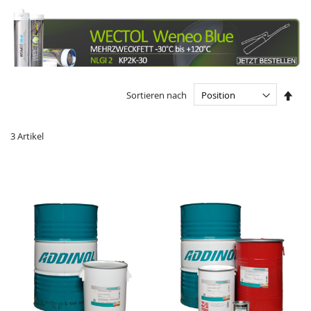
In
Sortieren nach
abst
Reih
3
Artikel