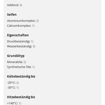
Artikel
Addinol
3
Seifen
Artikel
Aluminiumkomplex
2
Artikel
Calciumkomplex
1
Eigenschaften
Artikel
Druckbeständig
1
Artikel
Wasserbeständig
3
Grundöltyp
Artikel
Mineralöle
2
Artikel
Synthetische Öle
1
Kältebeständig bis
Artikel
-20°C
2
Artikel
-30°C
1
Hitzebeständig bis
Artikel
+140°C
1