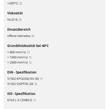
Artikel
+200°C
2
Viskosität
Artikel
NLGI 0
3
Einsatzbereich
Artikel
offene Getriebe
2
Grundölviskosität bei 40°C
Artikel
> 800 mm²/s
1
Artikel
> 1000 mm²/s
1
Artikel
> 2000 mm²/s
1
DIN - Spezifikation
Artikel
51502 KPGOG0.5N-30
1
Artikel
51502 OGPF0S-20
2
ISO - Spezifikation
Artikel
6743 L-X CDIB0.5
1