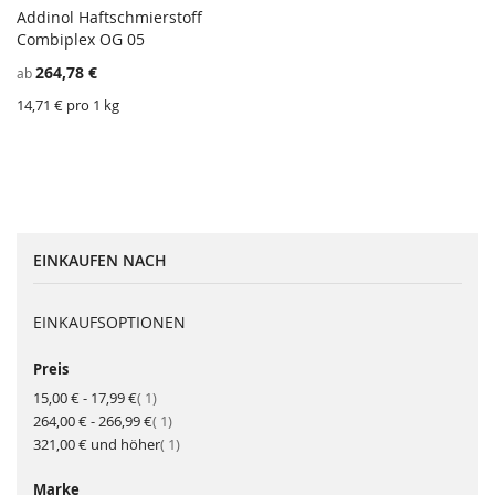
Addinol Haftschmierstoff
ZU
Combiplex OG 05
In den Einkaufswagen
WUNSCHZETTEL
ZU
264,78 €
ab
HINZUFÜGEN
VERGLEICHSLISTE
HINZUFÜGEN
14,71 € pro 1 kg
EINKAUFEN NACH
EINKAUFSOPTIONEN
Preis
Artikel
15,00 €
-
17,99 €
1
Artikel
264,00 €
-
266,99 €
1
Artikel
321,00 €
und höher
1
Marke