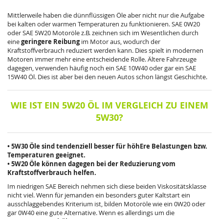
Mittlerweile haben die dünnflüssigen Öle aber nicht nur die Aufgabe
bei kalten oder warmen Temperaturen zu funktionieren.
SAE 0W20
oder SAE 5W20 Motoröle z.B. zeichnen sich im Wesentlichen durch
eine
geringere Reibung
im Motor aus, wodurch der
Kraftstoffverbrauch reduziert werden kann. Dies spielt in modernen
Motoren immer mehr eine entscheidende Rolle. Ältere Fahrzeuge
dagegen, verwenden häufig noch ein
SAE 10W40
oder gar ein
SAE
15W40
Öl. Dies ist aber bei den neuen Autos schon längst Geschichte.
WIE IST EIN 5W20 ÖL IM VERGLEICH ZU EINEM
5W30?
• 5W30 Öle sind tendenziell besser für höhEre Belastungen bzw.
Temperaturen geeignet.
•
5W20 Öle können dagegen bei der Reduzierung vom
Kraftstoffverbrauch helfen.
Im niedrigen SAE Bereich nehmen sich diese beiden Viskositätsklasse
nicht viel. Wenn für jemanden ein besonders guter Kaltstart ein
ausschlaggebendes Kriterium ist, bilden Motoröle wie ein
0W20
oder
gar
0W40
eine gute Alternative. Wenn es allerdings um die