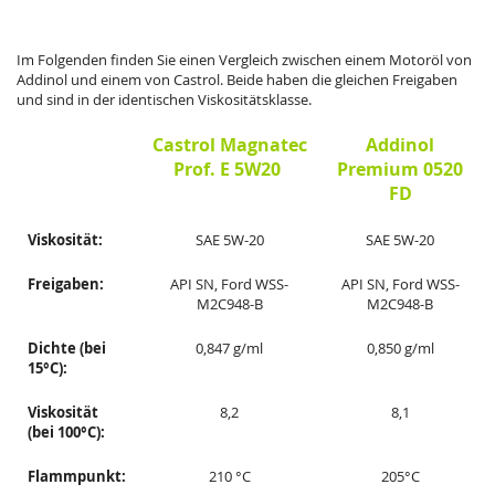
Im Folgenden finden Sie einen Vergleich zwischen einem Motoröl von
Addinol und einem von Castrol. Beide haben die gleichen Freigaben
und sind in der identischen Viskositätsklasse.
Castrol Magnatec
Addinol
Prof. E 5W20
Premium 0520
FD
Viskosität:
SAE 5W-20
SAE 5W-20
Freigaben:
API SN, Ford WSS-
API SN, Ford WSS-
M2C948-B
M2C948-B
Dichte (bei
0,847 g/ml
0,850 g/ml
15°C):
Viskosität
8,2
8,1
(bei 100°C):
Flammpunkt:
210 °C
205°C