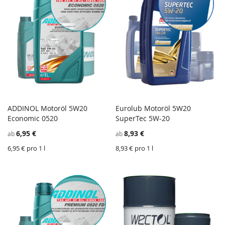
ADDINOL Motoröl 5W20
Eurolub Motoröl 5W20
ZU
Z
Economic 0520
In den Einkaufswagen
SuperTec 5W-20
In den Einkaufswagen
WUNSCHZETTEL
ZU
W
Z
6,95 €
8,93 €
ab
ab
HINZUFÜGEN
VERGLEICHSLISTE
H
V
HINZUFÜGEN
H
6,95 € pro 1 l
8,93 € pro 1 l