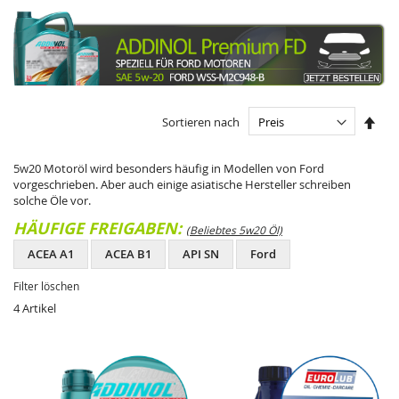
In
Sortieren nach
abst
Reih
5w20 Motoröl wird besonders häufig in Modellen von Ford
vorgeschrieben. Aber auch einige asiatische Hersteller schreiben
solche Öle vor.
HÄUFIGE FREIGABEN:
(Beliebtes 5w20 Öl)
ACEA A1
ACEA B1
API SN
Ford
Filter löschen
4
Artikel