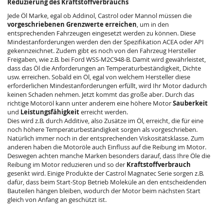
Reduzierung des Kraftstoffverbrauchs
Jede Öl Marke, egal ob Addinol, Castrol oder Mannol müssen die
vorgeschriebenen Grenzwerte erreichen
, um in den
entsprechenden Fahrzeugen eingesetzt werden zu können. Diese
Mindestanforderungen werden den der Spezifikation ACEA oder API
gekennzeichnet. Zudem gibt es noch von den Fahrzeug Hersteller
Freigaben, wie z.B. bei
Ford WSS-M2C948-B
. Damit wird gewährleistet,
dass das Öl die Anforderungen an Temperaturbeständigkeit, Dichte
usw. erreichen. Sobald ein Öl, egal von welchem Hersteller diese
erforderlichen Mindestanforderungen erfüllt, wird Ihr Motor dadurch
keinen Schaden nehmen. Jetzt kommt das große aber. Durch das
richtige Motoröl kann unter anderem eine höhere Motor
Sauberkeit
und
Leistungsfähigkeit
erreicht werden.
Dies wird z.B. durch Additive, also Zusätze im Öl, erreicht, die für eine
noch höhere Temperaturbeständigkeit sorgen als vorgeschrieben.
Natürlich immer noch in der entsprechenden Viskositätsklasse. Zum
anderen haben die Motoröle auch Einfluss auf die Reibung im Motor.
Deswegen achten manche Marken besonders darauf, dass Ihre Öle die
Reibung im Motor reduzieren und so der
Kraftstoffverbrauch
gesenkt wird. Einige Produkte der Castrol Magnatec Serie sorgen z.B.
dafür, dass beim Start-Stop Betrieb Moleküle an den entscheidenden
Bauteilen hängen bleiben, wodurch der Motor beim nächsten Start
gleich von Anfang an geschützt ist.