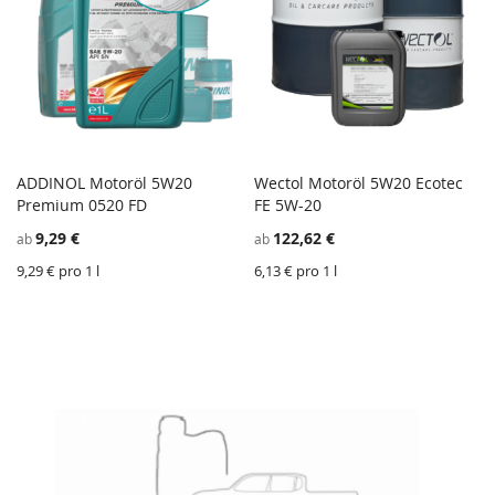
ADDINOL Motoröl 5W20
Wectol Motoröl 5W20 Ecotec
ZU
Z
Premium 0520 FD
In den Einkaufswagen
FE 5W-20
In den Einkaufswagen
WUNSCHZETTEL
ZU
W
Z
9,29 €
122,62 €
ab
ab
HINZUFÜGEN
VERGLEICHSLISTE
H
V
HINZUFÜGEN
H
9,29 € pro 1 l
6,13 € pro 1 l