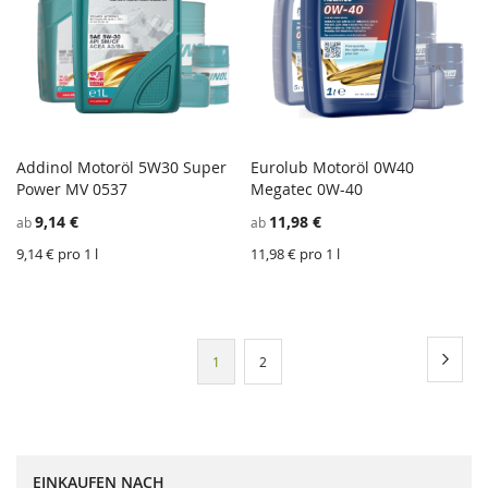
Addinol Motoröl 5W30 Super
Eurolub Motoröl 0W40
ZU
Z
Power MV 0537
In den Einkaufswagen
Megatec 0W-40
In den Einkaufswagen
WUNSCHZETTEL
ZU
W
Z
9,14 €
11,98 €
ab
ab
HINZUFÜGEN
VERGLEICHSLISTE
H
V
HINZUFÜGEN
H
9,14 € pro 1 l
11,98 € pro 1 l
Seite
Seite
Weite
Sie
Seite
1
2
lesen
gerade
Seite
EINKAUFEN NACH