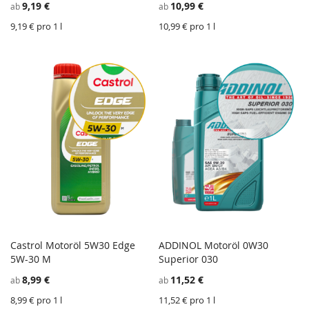
9,19 €
10,99 €
ab
ab
HINZUFÜGEN
VERGLEICHSLISTE
H
V
HINZUFÜGEN
H
9,19 € pro 1 l
10,99 € pro 1 l
Castrol Motoröl 5W30 Edge
ADDINOL Motoröl 0W30
ZU
Z
5W-30 M
In den Einkaufswagen
Superior 030
In den Einkaufswagen
WUNSCHZETTEL
ZU
W
Z
8,99 €
11,52 €
ab
ab
HINZUFÜGEN
VERGLEICHSLISTE
H
V
HINZUFÜGEN
H
8,99 € pro 1 l
11,52 € pro 1 l