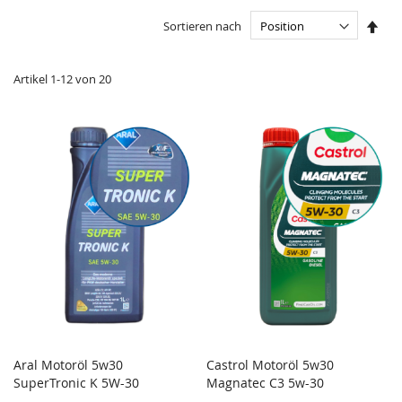
In
Sortieren nach
abst
Reih
Artikel
1
-
12
von
20
Aral Motoröl 5w30
Castrol Motoröl 5w30
ZU
Z
SuperTronic K 5W-30
In den Einkaufswagen
Magnatec C3 5w-30
In den Einkaufswagen
WUNSCHZETTEL
ZU
W
Z