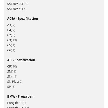
Artikel
SAE 5W-30
10
Artikel
SAE 5W-40
4
ACEA - Spezifikation
Artikel
A3
7
Artikel
B4
7
Artikel
C2
3
Artikel
C3
13
Artikel
C5
1
Artikel
C6
1
API - Spezifikation
Artikel
CF
10
Artikel
SM
1
Artikel
SN
11
Artikel
SN Plus
2
Artikel
SP
6
BMW - Freigaben
Artikel
Longlife-01
4
Artikel
Longlife-04
13