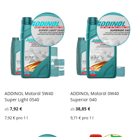
ADDINOL Motoröl 5W40
ADDINOL Motoröl 0W40
ZU
Z
Super Light 0540
In den Einkaufswagen
Superior 040
In den Einkaufswagen
WUNSCHZETTEL
ZU
W
Z
7,92 €
38,85 €
ab
ab
HINZUFÜGEN
VERGLEICHSLISTE
H
V
HINZUFÜGEN
H
7,92 € pro 1 l
9,71 € pro 1 l