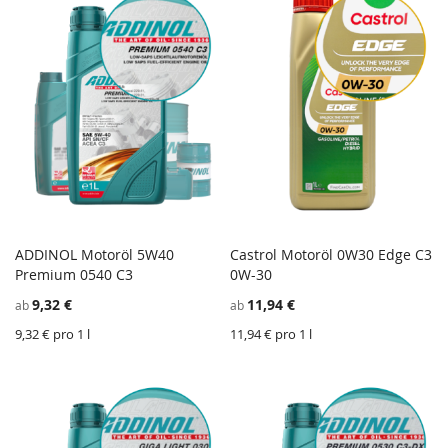
ADDINOL Motoröl 5W40
Castrol Motoröl 0W30 Edge C3
ZU
Z
Premium 0540 C3
In den Einkaufswagen
0W-30
In den Einkaufswagen
WUNSCHZETTEL
ZU
W
Z
9,32 €
11,94 €
ab
ab
HINZUFÜGEN
VERGLEICHSLISTE
H
V
HINZUFÜGEN
H
9,32 € pro 1 l
11,94 € pro 1 l