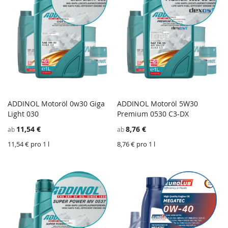
ADDINOL Motoröl 0w30 Giga
ADDINOL Motoröl 5W30
ZU
Z
Light 030
In den Einkaufswagen
Premium 0530 C3-DX
In den Einkaufswagen
WUNSCHZETTEL
ZU
W
Z
11,54 €
8,76 €
ab
ab
HINZUFÜGEN
VERGLEICHSLISTE
H
V
HINZUFÜGEN
H
11,54 € pro 1 l
8,76 € pro 1 l