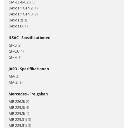
Artikel
GM-LL-B-025
5
Artikel
Dexos 1 Gen 2
1
Artikel
Dexos 1 Gen 3
2
Artikel
Dexos 2
3
Artikel
Dexos D
1
ILSAC - Spezifikationen
Artikel
GF-5
2
Artikel
GF-6A
4
Artikel
GF-7
1
JASO - Spezifikationen
Artikel
MA
2
Artikel
MA-2
3
Mercedes - Freigaben
Artikel
MB 226.5
2
Artikel
MB 229.3
4
Artikel
MB 229.5
1
Artikel
MB 229.31
3
Artikel
MB 229.51
3