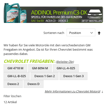
In
Sortieren nach
abst
Reih
Wir haben für Sie viele Motoröle mit den verschiedensten GM
Freigaben im Angebot. Da ist für Ihren Chevrolet bestimmt was
passendes dabei.
CHEVROLET FREIGABEN:
(Beliebte Öle)
GM 4718 M
GM 6094 M
GM-LL-A-025
GM-LL-B-025
Dexos 1 Gen 2
Dexos 1 Gen 3
Dexos 2
Dexos D
Mehr Informationen zu Chevrolet Motoröl
↓
Filter löschen
12
Artikel