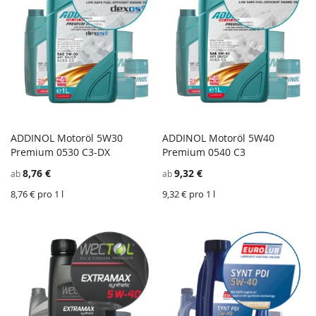
ADDINOL Motoröl 5W30
ADDINOL Motoröl 5W40
ZU
Z
Premium 0530 C3-DX
In den Einkaufswagen
Premium 0540 C3
In den Einkaufswagen
WUNSCHZETTEL
ZU
W
Z
8,76 €
9,32 €
ab
ab
HINZUFÜGEN
VERGLEICHSLISTE
H
V
HINZUFÜGEN
H
8,76 € pro 1 l
9,32 € pro 1 l