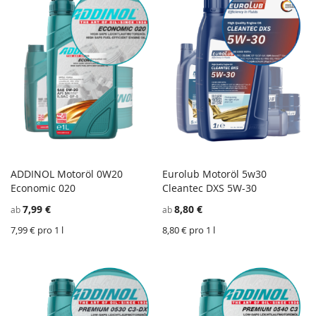
ADDINOL Motoröl 0W20
Eurolub Motoröl 5w30
ZU
Z
Economic 020
In den Einkaufswagen
Cleantec DXS 5W-30
In den Einkaufswagen
WUNSCHZETTEL
ZU
W
Z
7,99 €
8,80 €
ab
ab
HINZUFÜGEN
VERGLEICHSLISTE
H
V
HINZUFÜGEN
H
7,99 € pro 1 l
8,80 € pro 1 l