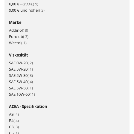
Artikel
6,00 €
-
8,99 €
9
Artikel
9,00 €
und höher
3
Marke
Artikel
Addinol
8
Artikel
Eurolub
3
Artikel
Wectol
1
Viskosität
Artikel
SAE 0W-20
2
Artikel
SAE 5W-20
1
Artikel
SAE 5W-30
3
Artikel
SAE 5W-40
4
Artikel
SAE 5W-50
1
Artikel
SAE 10W-60
1
ACEA - Spezifikation
Artikel
A3
4
Artikel
B4
4
Artikel
C3
3
Artikel
C5
1