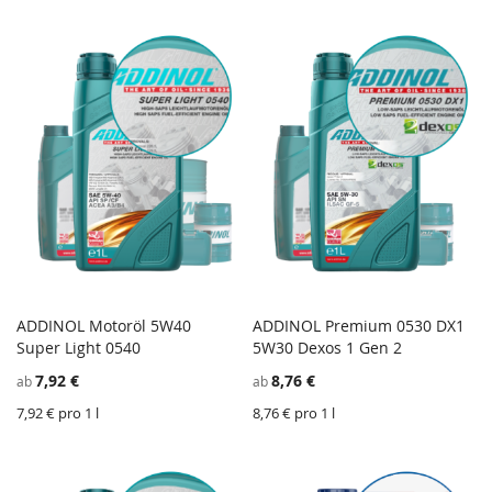
ADDINOL Motoröl 5W40
ADDINOL Premium 0530 DX1
ZU
Z
Super Light 0540
In den Einkaufswagen
5W30 Dexos 1 Gen 2
In den Einkaufswagen
WUNSCHZETTEL
ZU
W
Z
7,92 €
8,76 €
ab
ab
HINZUFÜGEN
VERGLEICHSLISTE
H
V
HINZUFÜGEN
H
7,92 € pro 1 l
8,76 € pro 1 l