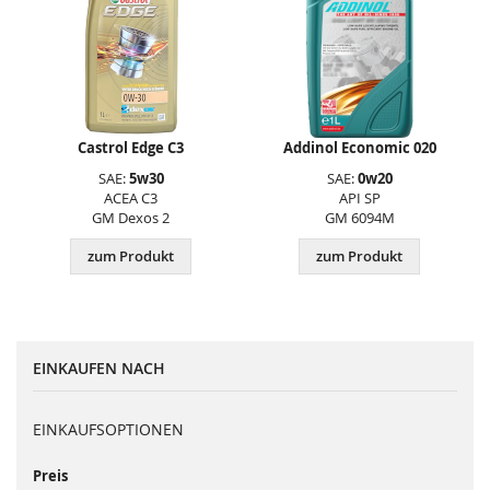
Castrol Edge C3
Addinol Economic 020
SAE:
5w30
SAE:
0w20
ACEA C3
API SP
GM Dexos 2
GM 6094M
zum Produkt
zum Produkt
EINKAUFEN NACH
EINKAUFSOPTIONEN
Preis