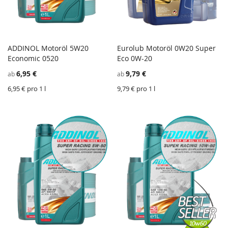
ADDINOL Motoröl 5W20
Eurolub Motoröl 0W20 Super
ZU
Z
Economic 0520
In den Einkaufswagen
Eco 0W-20
In den Einkaufswagen
WUNSCHZETTEL
ZU
W
Z
6,95 €
9,79 €
ab
ab
HINZUFÜGEN
VERGLEICHSLISTE
H
V
HINZUFÜGEN
H
6,95 € pro 1 l
9,79 € pro 1 l