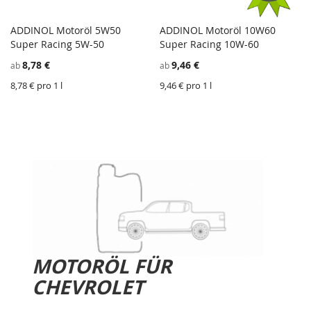
ADDINOL Motoröl 5W50
ADDINOL Motoröl 10W60
ZU
Z
Super Racing 5W-50
In den Einkaufswagen
Super Racing 10W-60
In den Einkaufswagen
WUNSCHZETTEL
ZU
W
Z
8,78 €
9,46 €
ab
ab
HINZUFÜGEN
VERGLEICHSLISTE
H
V
HINZUFÜGEN
H
8,78 € pro 1 l
9,46 € pro 1 l
MOTORÖL FÜR
CHEVROLET