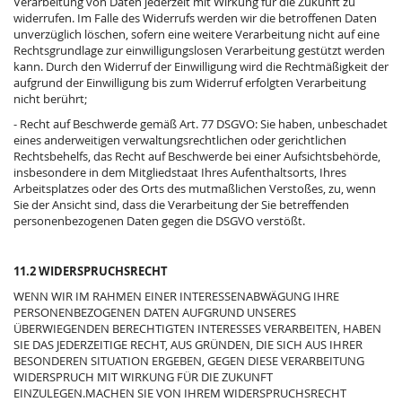
Verarbeitung von Daten jederzeit mit Wirkung für die Zukunft zu
widerrufen. Im Falle des Widerrufs werden wir die betroffenen Daten
unverzüglich löschen, sofern eine weitere Verarbeitung nicht auf eine
Rechtsgrundlage zur einwilligungslosen Verarbeitung gestützt werden
kann. Durch den Widerruf der Einwilligung wird die Rechtmäßigkeit der
aufgrund der Einwilligung bis zum Widerruf erfolgten Verarbeitung
nicht berührt;
- Recht auf Beschwerde gemäß Art. 77 DSGVO: Sie haben, unbeschadet
eines anderweitigen verwaltungsrechtlichen oder gerichtlichen
Rechtsbehelfs, das Recht auf Beschwerde bei einer Aufsichtsbehörde,
insbesondere in dem Mitgliedstaat Ihres Aufenthaltsorts, Ihres
Arbeitsplatzes oder des Orts des mutmaßlichen Verstoßes, zu, wenn
Sie der Ansicht sind, dass die Verarbeitung der Sie betreffenden
personenbezogenen Daten gegen die DSGVO verstößt.
11.2 WIDERSPRUCHSRECHT
WENN WIR IM RAHMEN EINER INTERESSENABWÄGUNG IHRE
PERSONENBEZOGENEN DATEN AUFGRUND UNSERES
ÜBERWIEGENDEN BERECHTIGTEN INTERESSES VERARBEITEN, HABEN
SIE DAS JEDERZEITIGE RECHT, AUS GRÜNDEN, DIE SICH AUS IHRER
BESONDEREN SITUATION ERGEBEN, GEGEN DIESE VERARBEITUNG
WIDERSPRUCH MIT WIRKUNG FÜR DIE ZUKUNFT
EINZULEGEN.MACHEN SIE VON IHREM WIDERSPRUCHSRECHT