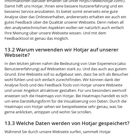
Informationen darüber erhalten Sie unter
https://www.hotjar.com/
).
Damit hilft uns Hotjar, Ihnen eine bessere Nutzererfahrung und ein
besseres Service anzubieten. Es bietet somit einerseits eine gute
Analyse über das Onlineverhalten, andererseits erhalten wir auch ein
gutes Feedback über die Qualität unserer Webseite. Denn neben all
den analysetechnischen Aspekten wollen wir natürlich auch einfach
Ihre Meinung über unsere Webseite wissen. Und mit dem
Feedbacktool ist genau das möglich.
13.2 Warum verwenden wir Hotjar auf unserer
Webseite?
In den letzten Jahren nahm die Bedeutung von User Experience (also
Benutzererfahrung) auf Webseiten stark zu. Und das auch aus gutem
Grund. Eine Webseite soll so aufgebaut sein, dass Sie sich als Besucher
wohl fühlen und sich einfach zurechtfinden. Wir können dank der
Analyse-Tools und des Feedback-Tools von Hotjar unsere Webseite
und unser Angebot attraktiver gestalten. Für uns besonders wertvoll
erweisen sich die Heatmaps von Hotjar. Bei Heatmaps handelt es sich
um eine Darstellungsform für die Visualisierung von Daten. Durch die
Heatmaps von Hotjar sehen wir beispielsweise sehr genau, was Sie
gerne anklicken, antippen und wohin Sie scrollen.
13.3 Welche Daten werden von Hotjar gespeichert?
Während Sie durch unsere Webseite surfen, sammelt Hotjar