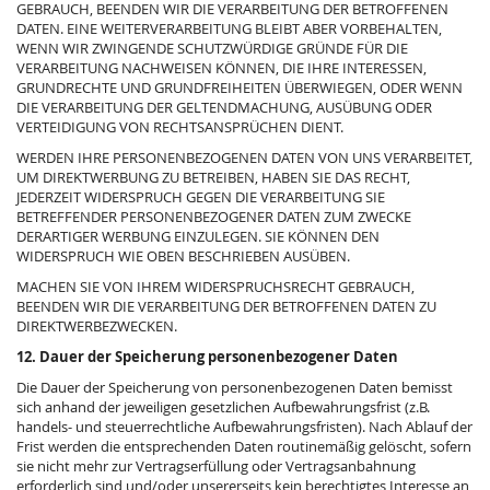
GEBRAUCH, BEENDEN WIR DIE VERARBEITUNG DER BETROFFENEN
DATEN. EINE WEITERVERARBEITUNG BLEIBT ABER VORBEHALTEN,
WENN WIR ZWINGENDE SCHUTZWÜRDIGE GRÜNDE FÜR DIE
VERARBEITUNG NACHWEISEN KÖNNEN, DIE IHRE INTERESSEN,
GRUNDRECHTE UND GRUNDFREIHEITEN ÜBERWIEGEN, ODER WENN
DIE VERARBEITUNG DER GELTENDMACHUNG, AUSÜBUNG ODER
VERTEIDIGUNG VON RECHTSANSPRÜCHEN DIENT.
WERDEN IHRE PERSONENBEZOGENEN DATEN VON UNS VERARBEITET,
UM DIREKTWERBUNG ZU BETREIBEN, HABEN SIE DAS RECHT,
JEDERZEIT WIDERSPRUCH GEGEN DIE VERARBEITUNG SIE
BETREFFENDER PERSONENBEZOGENER DATEN ZUM ZWECKE
DERARTIGER WERBUNG EINZULEGEN. SIE KÖNNEN DEN
WIDERSPRUCH WIE OBEN BESCHRIEBEN AUSÜBEN.
MACHEN SIE VON IHREM WIDERSPRUCHSRECHT GEBRAUCH,
BEENDEN WIR DIE VERARBEITUNG DER BETROFFENEN DATEN ZU
DIREKTWERBEZWECKEN.
12. Dauer der Speicherung personenbezogener Daten
Die Dauer der Speicherung von personenbezogenen Daten bemisst
sich anhand der jeweiligen gesetzlichen Aufbewahrungsfrist (z.B.
handels- und steuerrechtliche Aufbewahrungsfristen). Nach Ablauf der
Frist werden die entsprechenden Daten routinemäßig gelöscht, sofern
sie nicht mehr zur Vertragserfüllung oder Vertragsanbahnung
erforderlich sind und/oder unsererseits kein berechtigtes Interesse an