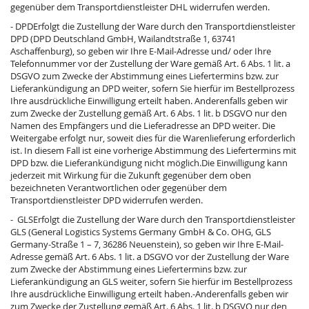
gegenüber dem Transportdienstleister DHL widerrufen werden.
- DPDErfolgt die Zustellung der Ware durch den Transportdienstleister
DPD (DPD Deutschland GmbH, Wailandtstraße 1, 63741
Aschaffenburg), so geben wir Ihre E-Mail-Adresse und/ oder Ihre
Telefonnummer vor der Zustellung der Ware gemäß Art. 6 Abs. 1 lit. a
DSGVO zum Zwecke der Abstimmung eines Liefertermins bzw. zur
Lieferankündigung an DPD weiter, sofern Sie hierfür im Bestellprozess
Ihre ausdrückliche Einwilligung erteilt haben. Anderenfalls geben wir
zum Zwecke der Zustellung gemäß Art. 6 Abs. 1 lit. b DSGVO nur den
Namen des Empfängers und die Lieferadresse an DPD weiter. Die
Weitergabe erfolgt nur, soweit dies für die Warenlieferung erforderlich
ist. In diesem Fall ist eine vorherige Abstimmung des Liefertermins mit
DPD bzw. die Lieferankündigung nicht möglich.Die Einwilligung kann
jederzeit mit Wirkung für die Zukunft gegenüber dem oben
bezeichneten Verantwortlichen oder gegenüber dem
Transportdienstleister DPD widerrufen werden.
- GLSErfolgt die Zustellung der Ware durch den Transportdienstleister
GLS (General Logistics Systems Germany GmbH & Co. OHG, GLS
Germany-Straße 1 – 7, 36286 Neuenstein), so geben wir Ihre E-Mail-
Adresse gemäß Art. 6 Abs. 1 lit. a DSGVO vor der Zustellung der Ware
zum Zwecke der Abstimmung eines Liefertermins bzw. zur
Lieferankündigung an GLS weiter, sofern Sie hierfür im Bestellprozess
Ihre ausdrückliche Einwilligung erteilt haben.-Anderenfalls geben wir
zum Zwecke der Zustellung gemäß Art. 6 Abs. 1 lit. b DSGVO nur den