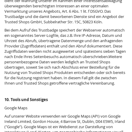
dient der Wahrung unserer im Rahmen einer Interessensabwägung
überwiegenden berechtigten Interessen an einer optimalen
Vermarktung unseres Angebots, Art. 6 Abs. 1 lit. f DSGVO. Das
Trustbadge und die damit beworbenen Dienste sind ein Angebot der
Trusted Shops GmbH, Subbelrather Str. 15C, 50823 Köln.
Bei dem Aufruf des Trustbadge speichert der Webserver automatisch
ein sogenanntes Server-Logfile, das z.B. Ihre IP-Adresse, Datum und
Uhrzeit des Abrufs, übertragene Datenmenge und den anfragenden
Provider (Zugriffsdaten) enthält und den Abruf dokumentiert. Diese
Zugriffsdaten werden nicht ausgewertet und spätestens sieben Tagen
nach Ende Ihres Seitenbesuchs automatisch überschrieben.Weitere
personenbezogene Daten werden lediglich an Trusted Shops
übertragen, soweit Sie sich nach Abschluss einer Bestellung für die
Nutzung von Trusted Shops Produkten entscheiden oder sich bereits
für die Nutzung registriert haben. In diesem Fall gilt die zwischen
Ihnen und Trusted Shops getroffene vertragliche Vereinbarung.
10. Tools und Sonstiges
Google Maps
Auf unserer Website verwenden wir Google Maps (API) von Google
Ireland Limited, Gordon House, 4 Barrow St, Dublin, D04 E5W5, Irland
("Google”). Google Maps ist ein Webdienst zur Darstellung von