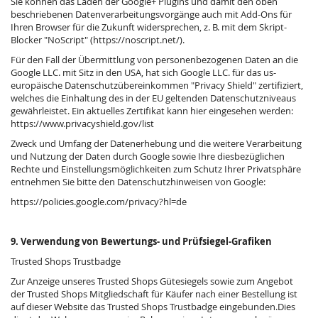
Sie können das Laden der Google+ Plugins und damit den oben
beschriebenen Datenverarbeitungsvorgänge auch mit Add-Ons für
Ihren Browser für die Zukunft widersprechen, z. B. mit dem Skript-
Blocker "NoScript" (
https://noscript.net/
).
Für den Fall der Übermittlung von personenbezogenen Daten an die
Google LLC. mit Sitz in den USA, hat sich Google LLC. für das us-
europäische Datenschutzübereinkommen "Privacy Shield" zertifiziert,
welches die Einhaltung des in der EU geltenden Datenschutzniveaus
gewährleistet. Ein aktuelles Zertifikat kann hier eingesehen werden:
https://www.privacyshield.gov/list
Zweck und Umfang der Datenerhebung und die weitere Verarbeitung
und Nutzung der Daten durch Google sowie Ihre diesbezüglichen
Rechte und Einstellungsmöglichkeiten zum Schutz Ihrer Privatsphäre
entnehmen Sie bitte den Datenschutzhinweisen von Google:
https://policies.google.com/privacy?hl=de
9. Verwendung von Bewertungs- und Prüfsiegel-Grafiken
Trusted Shops Trustbadge
Zur Anzeige unseres Trusted Shops Gütesiegels sowie zum Angebot
der Trusted Shops Mitgliedschaft für Käufer nach einer Bestellung ist
auf dieser Website das Trusted Shops Trustbadge eingebunden.Dies