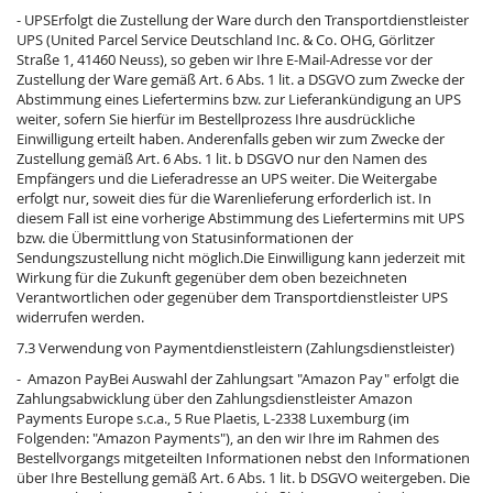
- UPSErfolgt die Zustellung der Ware durch den Transportdienstleister
UPS (United Parcel Service Deutschland Inc. & Co. OHG, Görlitzer
Straße 1, 41460 Neuss), so geben wir Ihre E-Mail-Adresse vor der
Zustellung der Ware gemäß Art. 6 Abs. 1 lit. a DSGVO zum Zwecke der
Abstimmung eines Liefertermins bzw. zur Lieferankündigung an UPS
weiter, sofern Sie hierfür im Bestellprozess Ihre ausdrückliche
Einwilligung erteilt haben. Anderenfalls geben wir zum Zwecke der
Zustellung gemäß Art. 6 Abs. 1 lit. b DSGVO nur den Namen des
Empfängers und die Lieferadresse an UPS weiter. Die Weitergabe
erfolgt nur, soweit dies für die Warenlieferung erforderlich ist. In
diesem Fall ist eine vorherige Abstimmung des Liefertermins mit UPS
bzw. die Übermittlung von Statusinformationen der
Sendungszustellung nicht möglich.Die Einwilligung kann jederzeit mit
Wirkung für die Zukunft gegenüber dem oben bezeichneten
Verantwortlichen oder gegenüber dem Transportdienstleister UPS
widerrufen werden.
7.3 Verwendung von Paymentdienstleistern (Zahlungsdienstleister)
- Amazon PayBei Auswahl der Zahlungsart "Amazon Pay" erfolgt die
Zahlungsabwicklung über den Zahlungsdienstleister Amazon
Payments Europe s.c.a., 5 Rue Plaetis, L-2338 Luxemburg (im
Folgenden: "Amazon Payments"), an den wir Ihre im Rahmen des
Bestellvorgangs mitgeteilten Informationen nebst den Informationen
über Ihre Bestellung gemäß Art. 6 Abs. 1 lit. b DSGVO weitergeben. Die