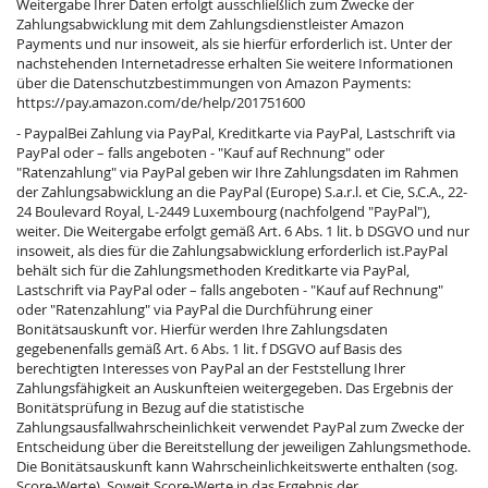
Weitergabe Ihrer Daten erfolgt ausschließlich zum Zwecke der
Zahlungsabwicklung mit dem Zahlungsdienstleister Amazon
Payments und nur insoweit, als sie hierfür erforderlich ist. Unter der
nachstehenden Internetadresse erhalten Sie weitere Informationen
über die Datenschutzbestimmungen von Amazon Payments:
https://pay.amazon.com/de/help/201751600
- PaypalBei Zahlung via PayPal, Kreditkarte via PayPal, Lastschrift via
PayPal oder – falls angeboten - "Kauf auf Rechnung" oder
"Ratenzahlung" via PayPal geben wir Ihre Zahlungsdaten im Rahmen
der Zahlungsabwicklung an die PayPal (Europe) S.a.r.l. et Cie, S.C.A., 22-
24 Boulevard Royal, L-2449 Luxembourg (nachfolgend "PayPal"),
weiter. Die Weitergabe erfolgt gemäß Art. 6 Abs. 1 lit. b DSGVO und nur
insoweit, als dies für die Zahlungsabwicklung erforderlich ist.PayPal
behält sich für die Zahlungsmethoden Kreditkarte via PayPal,
Lastschrift via PayPal oder – falls angeboten - "Kauf auf Rechnung"
oder "Ratenzahlung" via PayPal die Durchführung einer
Bonitätsauskunft vor. Hierfür werden Ihre Zahlungsdaten
gegebenenfalls gemäß Art. 6 Abs. 1 lit. f DSGVO auf Basis des
berechtigten Interesses von PayPal an der Feststellung Ihrer
Zahlungsfähigkeit an Auskunfteien weitergegeben. Das Ergebnis der
Bonitätsprüfung in Bezug auf die statistische
Zahlungsausfallwahrscheinlichkeit verwendet PayPal zum Zwecke der
Entscheidung über die Bereitstellung der jeweiligen Zahlungsmethode.
Die Bonitätsauskunft kann Wahrscheinlichkeitswerte enthalten (sog.
Score-Werte). Soweit Score-Werte in das Ergebnis der