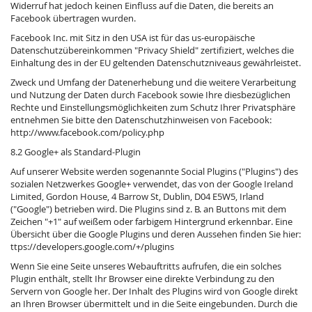
Widerruf hat jedoch keinen Einfluss auf die Daten, die bereits an
Facebook übertragen wurden.
Facebook Inc. mit Sitz in den USA ist für das us-europäische
Datenschutzübereinkommen "Privacy Shield" zertifiziert, welches die
Einhaltung des in der EU geltenden Datenschutzniveaus gewährleistet.
Zweck und Umfang der Datenerhebung und die weitere Verarbeitung
und Nutzung der Daten durch Facebook sowie Ihre diesbezüglichen
Rechte und Einstellungsmöglichkeiten zum Schutz Ihrer Privatsphäre
entnehmen Sie bitte den Datenschutzhinweisen von Facebook:
http://www.facebook.com/policy.php
8.2 Google+ als Standard-Plugin
Auf unserer Website werden sogenannte Social Plugins ("Plugins") des
sozialen Netzwerkes Google+ verwendet, das von der Google Ireland
Limited, Gordon House, 4 Barrow St, Dublin, D04 E5W5, Irland
("Google") betrieben wird. Die Plugins sind z. B. an Buttons mit dem
Zeichen "+1" auf weißem oder farbigem Hintergrund erkennbar. Eine
Übersicht über die Google Plugins und deren Aussehen finden Sie hier:
ttps://developers.google.com/+/plugins
Wenn Sie eine Seite unseres Webauftritts aufrufen, die ein solches
Plugin enthält, stellt Ihr Browser eine direkte Verbindung zu den
Servern von Google her. Der Inhalt des Plugins wird von Google direkt
an Ihren Browser übermittelt und in die Seite eingebunden. Durch die