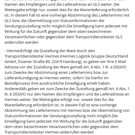
Namen des Empfängers und die Lieferadresse an GLS weiter. Die
Weitergabe erfolgt nur, soweit dies für die Warenlieferung erforderlich
ist. In diesem Fall ist eine vorherige Abstimmung des Liefertermins mit
GLS bzw. die Übermittlung von Statusinformationen der
Sendungszustellung nicht möglich.Die Einwilligung kann jederzeit mit
Wirkung für die Zukunft gegenüber dem oben bezeichneten
Verantwortlichen oder gegenüber dem Transportdienstleister GLS
widerrufen werden
- HermesErfolgt die Zustellung der Ware durch den
Transportdienstleister Hermes (Hermes Logistik Gruppe Deutschland
GmbH, Essener Straße 89, 22419 Hamburg), so geben wir Ihre E-Mail-
Adresse vor der Zustellung der Ware gemäß Art. 6 Abs. 1 lit. a DSGVO
zum Zwecke der Abstimmung eines Liefertermins bzw. zur
Lieferankündigung an Hermes weiter, sofern Sie hierfür im
Bestellprozess Ihre ausdrückliche Einwilligung erteilt haben.
Anderenfalls geben wir zum Zwecke der Zustellung gemäß Art. 6 Abs. 1
lit. b DSGVO nur den Namen des Empfängers und die Lieferadresse an
Hermes weiter. Die Weitergabe erfolgt nur, soweit dies für die
Warenlieferung erforderlich ist. In diesem Fall ist eine vorherige
Abstimmung des Liefertermins mit Hermes bzw. die Übermittlung von
Statusinformationen der Sendungszustellung nicht möglich.Die
Einwilligung kann jederzeit mit Wirkung für die Zukunft gegenüber
dem oben bezeichneten Verantwortlichen oder gegenüber dem
Transportdienstleister Hermes widerrufen werden