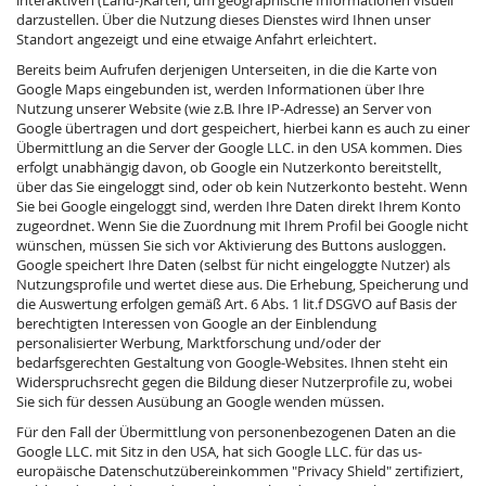
interaktiven (Land-)Karten, um geographische Informationen visuell
darzustellen. Über die Nutzung dieses Dienstes wird Ihnen unser
Standort angezeigt und eine etwaige Anfahrt erleichtert.
Bereits beim Aufrufen derjenigen Unterseiten, in die die Karte von
Google Maps eingebunden ist, werden Informationen über Ihre
Nutzung unserer Website (wie z.B. Ihre IP-Adresse) an Server von
Google übertragen und dort gespeichert, hierbei kann es auch zu einer
Übermittlung an die Server der Google LLC. in den USA kommen. Dies
erfolgt unabhängig davon, ob Google ein Nutzerkonto bereitstellt,
über das Sie eingeloggt sind, oder ob kein Nutzerkonto besteht. Wenn
Sie bei Google eingeloggt sind, werden Ihre Daten direkt Ihrem Konto
zugeordnet. Wenn Sie die Zuordnung mit Ihrem Profil bei Google nicht
wünschen, müssen Sie sich vor Aktivierung des Buttons ausloggen.
Google speichert Ihre Daten (selbst für nicht eingeloggte Nutzer) als
Nutzungsprofile und wertet diese aus. Die Erhebung, Speicherung und
die Auswertung erfolgen gemäß Art. 6 Abs. 1 lit.f DSGVO auf Basis der
berechtigten Interessen von Google an der Einblendung
personalisierter Werbung, Marktforschung und/oder der
bedarfsgerechten Gestaltung von Google-Websites. Ihnen steht ein
Widerspruchsrecht gegen die Bildung dieser Nutzerprofile zu, wobei
Sie sich für dessen Ausübung an Google wenden müssen.
Für den Fall der Übermittlung von personenbezogenen Daten an die
Google LLC. mit Sitz in den USA, hat sich Google LLC. für das us-
europäische Datenschutzübereinkommen "Privacy Shield" zertifiziert,