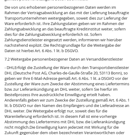
Die von uns erhobenen personenbezogenen Daten werden im
Rahmen der Vertragsabwicklung an das mit der Lieferung beauftragte
Transportunternehmen weitergegeben, soweit dies zur Lieferung der
Ware erforderlich ist. Ihre Zahlungsdaten geben wir im Rahmen der
Zahlungsabwicklung an das beauftragte Kreditinstitut weiter, sofern
dies für die Zahlungsabwicklung erforderlich ist. Sofern
Zahlungsdienstleister eingesetzt werden, informieren wir hierüber
nachstehend explizit. Die Rechtsgrundlage für die Weitergabe der
Daten ist hierbei Art. 6 Abs. 1 lit. b DSGVO.
7.2 Weitergabe personenbezogener Daten an Versanddienstleister
- DHLErfolgt die Zustellung der Ware durch den Transportdienstleister
DHL (Deutsche Post AG, Charles-de-Gaulle-Straße 20, 53113 Bonn), so
geben wir Ihre E-Mail-Adresse gemäß Art. 6 Abs. 1 lit. a DSGVO vor der
Zustellung der Ware zum Zwecke der Abstimmung eines Liefertermins
bzw. zur Lieferankündigung an DHL weiter, sofern Sie hierfür im
Bestellprozess Ihre ausdrückliche Einwilligung erteilt haben.
Anderenfalls geben wir zum Zwecke der Zustellung gemäß Art. 6 Abs. 1
lit. b DSGVO nur den Namen des Empfängers und die Lieferadresse an
DHL weiter. Die Weitergabe erfolgt nur, soweit dies für die
Warenlieferung erforderlich ist. In diesem Fall ist eine vorherige
Abstimmung des Liefertermins mit DHL bzw. die Lieferankündigung
nicht möglich.Die Einwilligung kann jederzeit mit Wirkung für die
Zukunft gegenüber dem oben bezeichneten Verantwortlichen oder