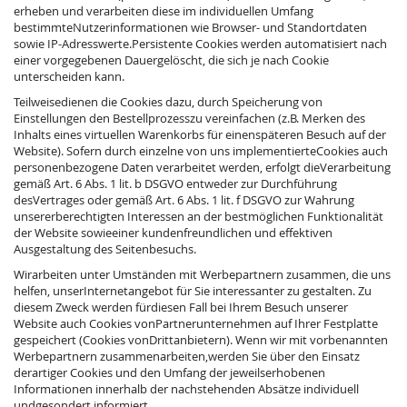
erheben und verarbeiten diese im individuellen Umfang
bestimmteNutzerinformationen wie Browser- und Standortdaten
sowie IP-Adresswerte.Persistente Cookies werden automatisiert nach
einer vorgegebenen Dauergelöscht, die sich je nach Cookie
unterscheiden kann.
Teilweisedienen die Cookies dazu, durch Speicherung von
Einstellungen den Bestellprozesszu vereinfachen (z.B. Merken des
Inhalts eines virtuellen Warenkorbs für einenspäteren Besuch auf der
Website). Sofern durch einzelne von uns implementierteCookies auch
personenbezogene Daten verarbeitet werden, erfolgt dieVerarbeitung
gemäß Art. 6 Abs. 1 lit. b DSGVO entweder zur Durchführung
desVertrages oder gemäß Art. 6 Abs. 1 lit. f DSGVO zur Wahrung
unsererberechtigten Interessen an der bestmöglichen Funktionalität
der Website sowieeiner kundenfreundlichen und effektiven
Ausgestaltung des Seitenbesuchs.
Wirarbeiten unter Umständen mit Werbepartnern zusammen, die uns
helfen, unserInternetangebot für Sie interessanter zu gestalten. Zu
diesem Zweck werden fürdiesen Fall bei Ihrem Besuch unserer
Website auch Cookies vonPartnerunternehmen auf Ihrer Festplatte
gespeichert (Cookies vonDrittanbietern). Wenn wir mit vorbenannten
Werbepartnern zusammenarbeiten,werden Sie über den Einsatz
derartiger Cookies und den Umfang der jeweilserhobenen
Informationen innerhalb der nachstehenden Absätze individuell
undgesondert informiert.