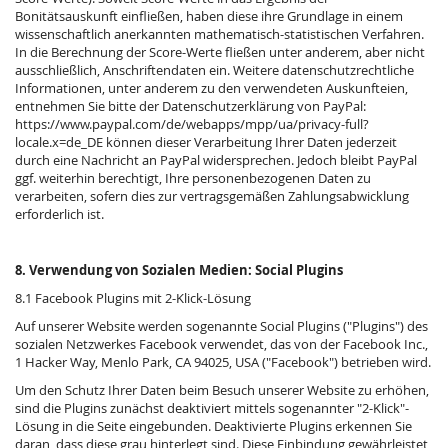
Bonitätsauskunft einfließen, haben diese ihre Grundlage in einem
wissenschaftlich anerkannten mathematisch-statistischen Verfahren.
In die Berechnung der Score-Werte fließen unter anderem, aber nicht
ausschließlich, Anschriftendaten ein. Weitere datenschutzrechtliche
Informationen, unter anderem zu den verwendeten Auskunfteien,
entnehmen Sie bitte der Datenschutzerklärung von PayPal:
https://www.paypal.com/de/webapps/mpp/ua/privacy-full?
locale.x=de_DE
können dieser Verarbeitung Ihrer Daten jederzeit
durch eine Nachricht an PayPal widersprechen. Jedoch bleibt PayPal
ggf. weiterhin berechtigt, Ihre personenbezogenen Daten zu
verarbeiten, sofern dies zur vertragsgemäßen Zahlungsabwicklung
erforderlich ist.
8. Verwendung von Sozialen Medien: Social Plugins
8.1 Facebook Plugins mit 2-Klick-Lösung
Auf unserer Website werden sogenannte Social Plugins ("Plugins") des
sozialen Netzwerkes Facebook verwendet, das von der Facebook Inc.,
1 Hacker Way, Menlo Park, CA 94025, USA ("Facebook") betrieben wird.
Um den Schutz Ihrer Daten beim Besuch unserer Website zu erhöhen,
sind die Plugins zunächst deaktiviert mittels sogenannter "2-Klick"-
Lösung in die Seite eingebunden. Deaktivierte Plugins erkennen Sie
daran, dass diese grau hinterlegt sind. Diese Einbindung gewährleistet,