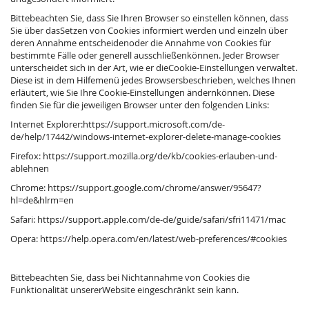
Bittebeachten Sie, dass Sie Ihren Browser so einstellen können, dass
Sie über dasSetzen von Cookies informiert werden und einzeln über
deren Annahme entscheidenoder die Annahme von Cookies für
bestimmte Fälle oder generell ausschließenkönnen. Jeder Browser
unterscheidet sich in der Art, wie er dieCookie-Einstellungen verwaltet.
Diese ist in dem Hilfemenü jedes Browsersbeschrieben, welches Ihnen
erläutert, wie Sie Ihre Cookie-Einstellungen ändernkönnen. Diese
finden Sie für die jeweiligen Browser unter den folgenden Links:
Internet Explorer:https://support.microsoft.com/de-
de/help/17442/windows-internet-explorer-delete-manage-cookies
Firefox:
https://support.mozilla.org/de/kb/cookies-erlauben-und-
ablehnen
Chrome:
https://support.google.com/chrome/answer/95647?
hl=de&hlrm=en
Safari:
https://support.apple.com/de-de/guide/safari/sfri11471/mac
Opera:
https://help.opera.com/en/latest/web-preferences/#cookies
Bittebeachten Sie, dass bei Nichtannahme von Cookies die
Funktionalität unsererWebsite eingeschränkt sein kann.