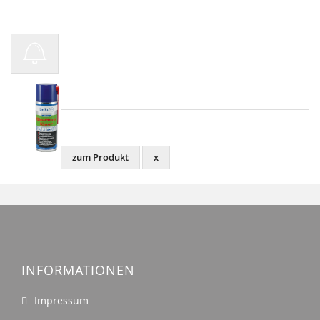
Harzlöser
(400 ml)
13,99€
(34,98€ / Liter)
zum Produkt
x
INFORMATIONEN
Impressum