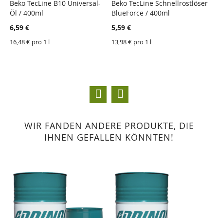
Beko TecLine B10 Universal-
Beko TecLine Schnellrostlöser
F
Öl / 400ml
BlueForce / 400ml
2
ZU
ZU
ZU
ZU
WUNSCHZETTEL
VERGLEICHSLISTE
WUNSCHZETTEL
VERGLEICHSLISTE
6,59 €
5,59 €
2
HINZUFÜGEN
HINZUFÜGEN
HINZUFÜGEN
HINZUFÜGEN
16,48 € pro 1 l
13,98 € pro 1 l
5
WIR FANDEN ANDERE PRODUKTE, DIE
IHNEN GEFALLEN KÖNNTEN!