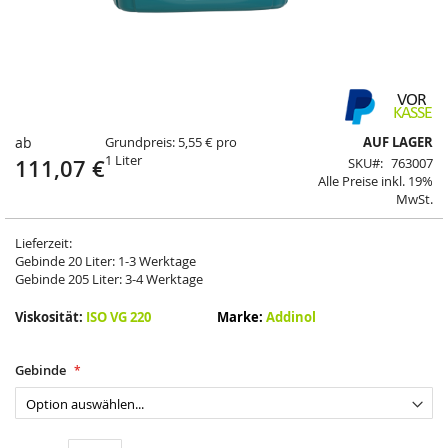
Springe
zum
Anfang
ab
Grundpreis: 5,55 € pro
AUF LAGER
der
1 Liter
111,07 €
SKU
763007
Bildergalerie
Alle Preise inkl. 19%
MwSt.
Lieferzeit:
Gebinde 20 Liter: 1-3 Werktage
Gebinde 205 Liter: 3-4 Werktage
Viskosität:
ISO VG 220
Marke:
Addinol
Gebinde